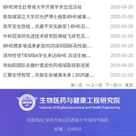
iBHE师生赴香港大学开展学术交流活动
2026-04-28
新加坡国立大学邱允俨博士做客iBHE健康工程论坛
2026-01-08
筑牢安全防线，共建平安实验室 | iBHE召开2025年秋季学期课题组安全员工作总结会议
2026-04-28
中科院深圳先进技术研究院傅雄飞研究员做客iBHE健康工程论坛
2026-01-04
iBHE携多项成果参加2025深圳国际高性能医疗器械展暨创新医药展
2026-04-28
清华经管TIEMBA学生来访iBHE 共话生物医药创新未来
2026-04-28
张灿阳团队在微针透皮给药领域取得新进展
2026-04-28
汇聚全球智慧，共探生命健康未来 | 2025健康工程国际前沿科技论坛成功举办
2025-12-02
第一页
<<上一页
下一页>>
尾页
校园地址:深圳市南山区西丽大学城清华园区
邮编：518055