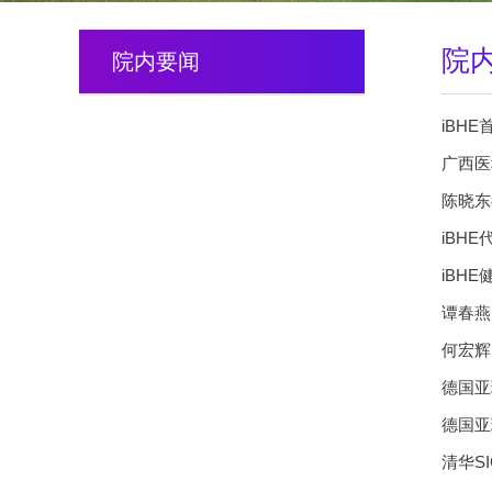
院
院内要闻
iBH
广西医
陈晓东
iBH
iBH
谭春燕
何宏辉
德国亚琛
清华S