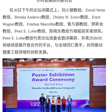
学科发展顾问委员会
在
30
日下午的论坛闭幕式上，刘小钢教授、
David Weitz
教授、
Brenda Andrews
教授、
Dmitry B. Zorov
教授、
Ernst
Wagner
教授、
Esteban Marcellin
教授、曾凡钢教授、邢新会
教授、
Peter E. Lobie
教授、陈晓东教授为墙报获奖者颁奖。
Peter E. Lobie
教授代表论坛组委会致闭幕辞，并表示
iBHE
将继续搭建开放合作的平台，与全球同仁携手，共同推动
健康工程领域的创新发展。