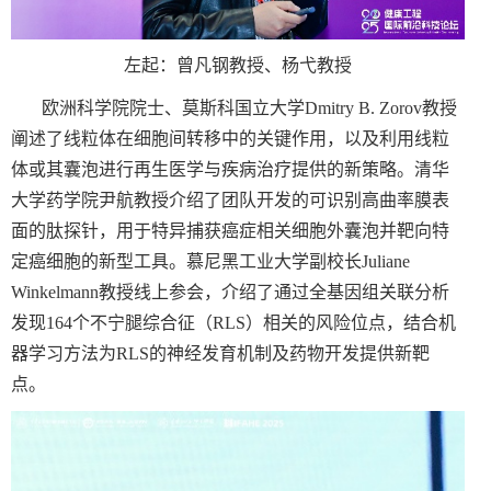
左起：曾凡钢教授、杨弋教授
欧洲科学院院士、莫斯科国立大学
Dmitry B. Zorov
教授
阐述了线粒体在细胞间转移中的关键作用，以及利用线粒
体或其囊泡进行再生医学与疾病治疗提供的新策略。清华
大学药学院尹航教授介绍了团队开发的可识别高曲率膜表
面的肽探针，用于特异捕获癌症相关细胞外囊泡并靶向特
定癌细胞的新型工具。慕尼黑工业大学副校长
Juliane
Winkelmann
教授线上参会，介绍了通过全基因组关联分析
发现
164
个不宁腿综合征（
RLS
）相关的风险位点，结合机
器学习方法为
RLS
的神经发育机制及药物开发提供新靶
点。