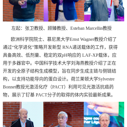
左起：张卫教授、顾臻教授、
Esteban Marcellin
教授
欧洲科学院院士、慕尼黑大学
Ernst Wagner
教授介绍了
通过“化学进化”策略开发新型
RNA
递送载体的工作，获得
具备高效、低剂量、稳定的双
pH
响应的
LAF-XP
载体，应
用于多器官中。中国科学技术大学刘海燕教授介绍了正在
开发的全原子结构生成模型，旨在同步生成主链与侧链结
构，以支持功能导向的蛋白设计。荷兰莱顿大学
Sylvestre
Bonnet
教授光激活化疗（
PACT
）利用可见光激活抗癌药
物，展示了钌基
PACT
分子的取得的体内实验最新成果。