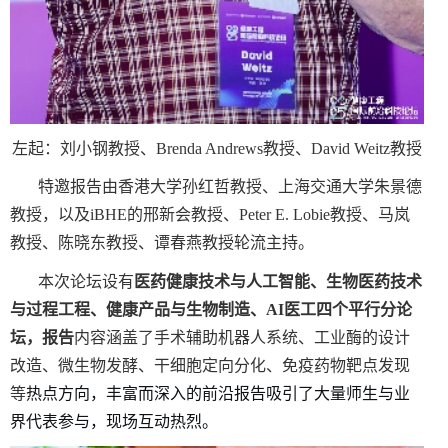
左起：刘小钢教授、
Brenda Andrews
教授、
David Weitz
教授
特邀报告由香港大学孙红哲教授、上海交通大学朱景德
教授，以及
iBHE
的邢新会教授、
Peter E. Lobie
教授、马岚
教授、陈晓东教授、谭春燕教授轮流主持。
本次论坛设有
医药健康技术与人工智能、生物医药技术
与过程工程、健康产品与生物制造、
AI
医工四个平行分论
坛，报告
内容涵盖了手术辅助机器人系统、工业酶的设计
改造、微生物发酵、干细胞定向分化、免疫药物靶点发现
等
热点方向，丰富而深入的前沿报告吸引了大量师生与业
界代表参与，现场互动热烈。