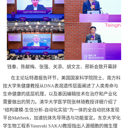
钱春、陈献梅、张强、关添、胡文言、邢新会致开幕辞
在主论坛特邀报告环节，美国国家科学院院士、南方科
技大学朱健康教授从
DNA
表观遗传层面阐述了人类寿命与
生命健康的底层机理，以及基因编辑技术在治疗和产业化
需要做出的努力。清华大学医学院张林琦教授详细介绍了
“结构建模
-
生信分析
-
自动化实验”为一体的全自动抗体发现
平台
MabSeek
，加速抗体先导筛选与功能鉴定。东京大学化
学生物工程系
Yasuyuki SAKAI
教授指出人源细胞的微生理