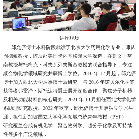
讲座现场
邱允俨博士本科阶段就读于北京大学药用化学专业，师从
周德敏教授，随后赴美国卡内基梅隆大学深造，在凯文・努
南教授与托梅克・科夫瓦列夫斯基教授的联合指导下，专注
聚合物化学领域研究并获博士学位。
2016
年
12
月起，邱允俨
博士加入西北大学从事博士后研究，与
2016
年诺贝尔化学奖
获得者弗雷泽・斯托达特爵士展开深度合作，聚焦分子机器
及相关功能材料的核心研究，
2021
年
10
月担任西北大学化学
系助理研究教授。
2022
年秋季，邱允俨博士开启独立学术生
涯，担任新加坡国立大学化学领域总统青年教授（
PYP
），
研究覆盖合成有机化学、聚合物科学、超分子化学及可持续
性等多个广泛领域，