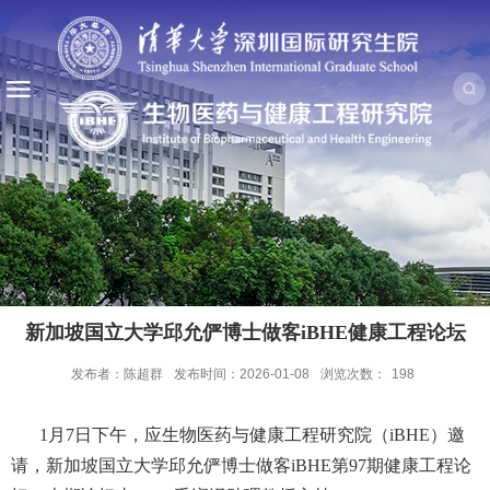
新加坡国立大学邱允俨博士做客iBHE健康工程论坛
发布者：陈超群
发布时间：2026-01-08
浏览次数：
198
1
月
7
日下午，应生物医药与健康工程研究院（
iBHE
）邀
请，新加坡国立大学邱允俨博士做客
iBHE
第
97
期健康工程论