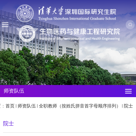
师资队伍
置：
首页
师资队伍
全职教师（按姓氏拼音首字母顺序排列）
院士
院士