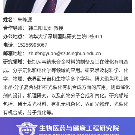
姓名
：朱峰源
合作导师
： 韩三阳 助理教授
办公地点
： 清华大学深圳国际研究生院
D
栋
411
电话
：
15256995067
邮箱地址
：
zhufengyuan@sz.tsinghua.edu.cn
研究领域
：长期从事纳米合金材料的制备及其在催化有机合
成、分子氘化和电化学等领域的应用。研究涉及材料学、化
学、物理、表界面光谱和生物等多个学科。研究聚焦稀土纳
米晶
-
分子复合材料在光催化有机合成方面的应用，侧重催化
剂的设计，机理研究，以及药物分子合成和氘化。研究领域
包括：稀土发光材料，有机无机杂化，界面光物理，光催化
有机合成，分子氘化等。