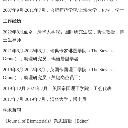
2007
年
9
月
-2011
年
7
月，合肥师范学院
/
上海大学，化学，学士
工作经历
2022
年
8
月至今，清华大学深圳国际研究生院，助理教授，博
士生导师
2021
年
8
月
-2022
年
8
月，瑞典卡罗琳医学院（
The Stevens
Group
），助理研究员，玛丽居里学者
2019
年
8
月
-2022
年
8
月，英国帝国理工学院（
The Stevens
Group
），助理研究员（关键岗位员工）
2019
年
12
月
-2021
年
7
月，英国帝国理工学院，工会代表
2017
年
7
月
-2019
年
7
月，清华大学，博士后
学术兼职
《
Journal of Biomaterials
》杂志编辑（
Editor
）