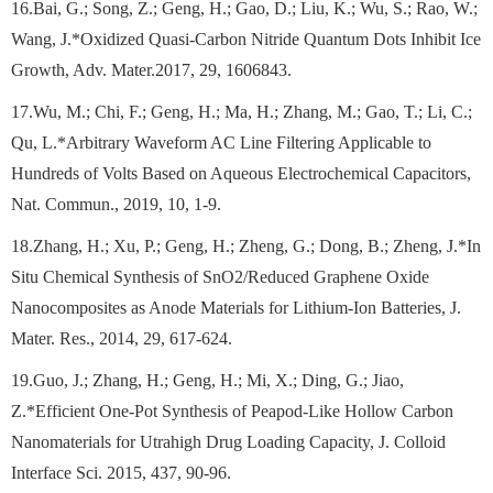
16.Bai, G.; Song, Z.; Geng, H.; Gao, D.; Liu, K.; Wu, S.; Rao, W.;
Wang, J.*Oxidized Quasi‐Carbon Nitride Quantum Dots Inhibit Ice
Growth, Adv. Mater.2017, 29, 1606843.
17.Wu, M.; Chi, F.; Geng, H.; Ma, H.; Zhang, M.; Gao, T.; Li, C.;
Qu, L.*Arbitrary Waveform AC Line Filtering Applicable to
Hundreds of Volts Based on Aqueous Electrochemical Capacitors,
Nat. Commun., 2019, 10, 1-9.
18.Zhang, H.; Xu, P.; Geng, H.; Zheng, G.; Dong, B.; Zheng, J.*In
Situ Chemical Synthesis of SnO2/Reduced Graphene Oxide
Nanocomposites as Anode Materials for Lithium-Ion Batteries, J.
Mater. Res., 2014, 29, 617-624.
19.Guo, J.; Zhang, H.; Geng, H.; Mi, X.; Ding, G.; Jiao,
Z.*Efficient One-Pot Synthesis of Peapod-Like Hollow Carbon
Nanomaterials for Utrahigh Drug Loading Capacity, J. Colloid
Interface Sci. 2015, 437, 90-96.