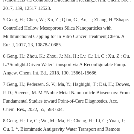
2017, 139, 12517-12523.
5.Geng, H.; Chen, W.; Xu, Z.; Qian, G.; An, J.; Zhang, H.*Shape‐
Controlled Hollow Mesoporous Silica Nanoparticles with
Multifunctional Capping for In Vitro Cancer Treatment,Chem. A
Eur. J, 2017, 23, 10878-10885.
6.Geng, H.; Zhou, K.; Zhou, J.; Ma, H.; Lv, C.; Li, C.; Xu, Z.; Qu,
L.*Sunlight‐Driven Water Transport via A Reconfigurable Pump.
Angew. Chem. Int. Ed., 2018, 130, 15661-15666.
7.Geng, H.; Pedersen, S. V.; Ma, Y.; Haghighi, T.; Dai, H.; Dowes,
P. D.; Stevens, M. M.*Noble Metal Nanoparticle Biosensors: From
Fundamental Studies toward Point-of-Care Diagnostics, Acc.
Chem. Res., 2022, 55, 593-604.
8.Geng, H.; Lv, C.; Wu, M.; Ma, H.; Cheng, H.; Li, C.; Yuan, J.;
Qu, L.*, Biomimetic Antigravity Water Transport and Remote