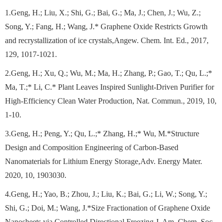
1.Geng, H.; Liu, X.; Shi, G.; Bai, G.; Ma, J.; Chen, J.; Wu, Z.;
Song, Y.; Fang, H.; Wang, J.* Graphene Oxide Restricts Growth
and recrystallization of ice crystals,Angew. Chem. Int. Ed., 2017,
129, 1017-1021.
2.Geng, H.; Xu, Q.; Wu, M.; Ma, H.; Zhang, P.; Gao, T.; Qu, L.;*
Ma, T.;* Li, C.* Plant Leaves Inspired Sunlight-Driven Purifier for
High-Efficiency Clean Water Production, Nat. Commun., 2019, 10,
1-10.
3.Geng, H.; Peng, Y.; Qu, L.;* Zhang, H.;* Wu, M.*Structure
Design and Composition Engineering of Carbon‐Based
Nanomaterials for Lithium Energy Storage,Adv. Energy Mater.
2020, 10, 1903030.
4.Geng, H.; Yao, B.; Zhou, J.; Liu, K.; Bai, G.; Li, W.; Song, Y.;
Shi, G.; Doi, M.; Wang, J.*Size Fractionation of Graphene Oxide
Nanosheets via Controlled Directional Freezing,J. Am. Chem. Soc.,