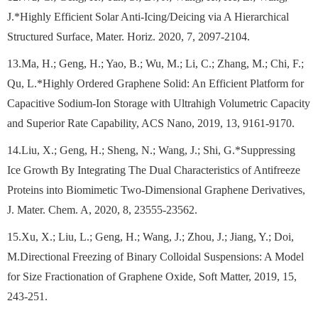
J.*Highly Efficient Solar Anti-Icing/Deicing via A Hierarchical
Structured Surface, Mater. Horiz. 2020, 7, 2097-2104.
13.Ma, H.; Geng, H.; Yao, B.; Wu, M.; Li, C.; Zhang, M.; Chi, F.;
Qu, L.*Highly Ordered Graphene Solid: An Efficient Platform for
Capacitive Sodium-Ion Storage with Ultrahigh Volumetric Capacity
and Superior Rate Capability, ACS Nano, 2019, 13, 9161-9170.
14.Liu, X.; Geng, H.; Sheng, N.; Wang, J.; Shi, G.*Suppressing
Ice Growth By Integrating The Dual Characteristics of Antifreeze
Proteins into Biomimetic Two-Dimensional Graphene Derivatives,
J. Mater. Chem. A, 2020, 8, 23555-23562.
15.Xu, X.; Liu, L.; Geng, H.; Wang, J.; Zhou, J.; Jiang, Y.; Doi,
M.Directional Freezing of Binary Colloidal Suspensions: A Model
for Size Fractionation of Graphene Oxide, Soft Matter, 2019, 15,
243-251.