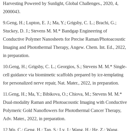
Harvesting Powered by Sunlight, Global Challenges., 2020, 4,
2000043.
9.Geng, H.; Lupton, E. J.; Ma, Y.; Grigsby, C. L.; Brachi, G.;
Stuckey, D. J.; Stevens M. M.* Bandgap Engineering of
Conductive Polymer Nanosheets for Precise Raman/Photoacoustic
Imaging and Photothermal Therapy, Angew. Chem. Int. Ed., 2022,
in preparation.
10.Geng, H.; Grigsby, C. L.; Georgios, S.; Stevens M. M.* Single-
cell guidance via biomimetic scaffolds prepared by ice-templating
for personalized nerve repair, Nat. Mater., 2022, in preparation.
11.Geng, H.; Ma, Y.; Bibikova, O.; Chiova, M.; Stevens M. M.*
Dual-modality Raman and Photoacoustic Imaging with Conductive
Polymeric Gold Nanoflowers for Photothermal Cancer Therapy,
Adv. Mater., 2022, in preparation.
12.Wu, C.; Geng, H.; Tan, S.; Lv, J.; Wang, H.; He, Z.; Wang,