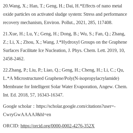
20.Wang, X.; Han, T.; Geng, H.; Dai, H.*Effects of nano metal
oxide particles on activated sludge system: Stress and performance
recovery mechanism, Environ. Pollut., 2021, 285, 117408.
21.Xue, H.; Lu, Y.; Geng, H.; Dong, B.; Wu, S.; Fan, Q.; Zhang,
Z.; Li, X.; Zhou, X.; Wang, J.*Hydroxyl Groups on the Graphene
Surfaces Facilitate Ice Nucleation, J. Phys. Chem. Lett. 2019, 10,
2458-2462.
22.Zhang, P.; Liu, P.; Liao, Q.; Geng, H.; Cheng, H.; Li, C.; Qu,
L.*A Microstructured Graphene/Poly(N‐isopropylacrylamide)
Membrane for Intelligent Solar Water Evaporation, Angew. Chem.
Int. Ed. 2018, 57, 16343-16347.
Google scholar
：
https://scholar.google.com/citations?user=-
CwryGwAAAAJ&hl=en
ORCID:
https://orcid.org/0000-0002-4276-352X