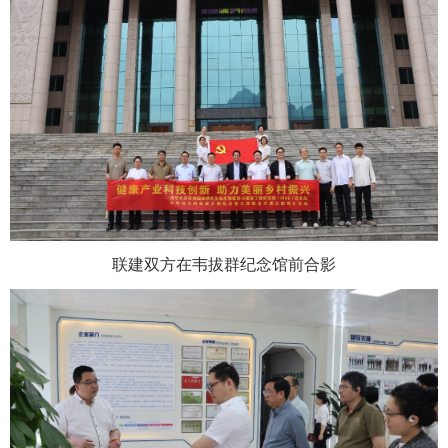
联建双方在韦拔群纪念馆前合影